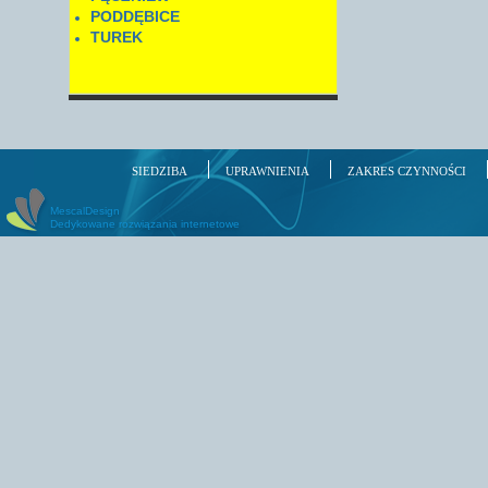
PODDĘBICE
TUREK
SIEDZIBA
UPRAWNIENIA
ZAKRES CZYNNOŚCI
MescalDesign
Dedykowane rozwiązania internetowe