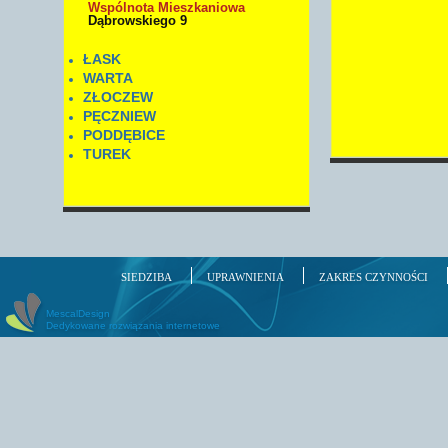
Wspólnota Mieszkaniowa
Dąbrowskiego 9
ŁASK
WARTA
ZŁOCZEW
PĘCZNIEW
PODDĘBICE
TUREK
SIEDZIBA
UPRAWNIENIA
ZAKRES CZYNNOŚCI
MescalDesign
Dedykowane rozwiązania internetowe