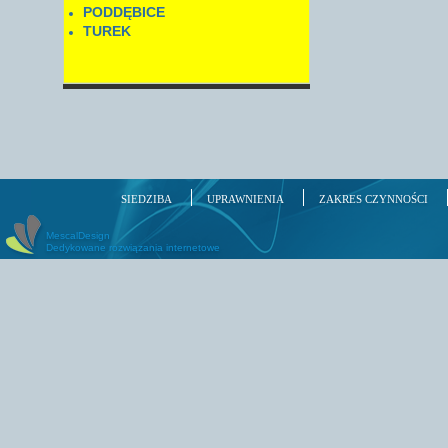
PODDĘBICE
TUREK
SIEDZIBA
UPRAWNIENIA
ZAKRES CZYNNOŚCI
MescalDesign
Dedykowane rozwiązania internetowe