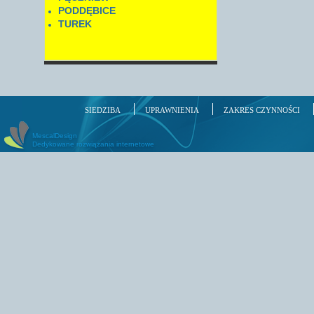
PODDĘBICE
TUREK
SIEDZIBA
UPRAWNIENIA
ZAKRES CZYNNOŚCI
MescalDesign
Dedykowane rozwiązania internetowe