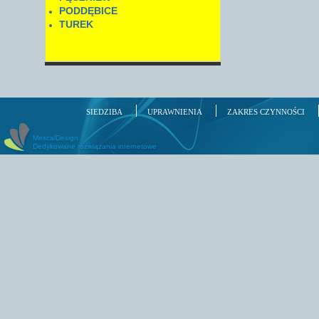
PODDĘBICE
TUREK
SIEDZIBA
UPRAWNIENIA
ZAKRES CZYNNOŚCI
MescalDesign
Dedykowane rozwiązania internetowe